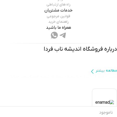
راه های ارتباطی
خدمات مشتریان
قوانین مرجوعی
راهنمای خرید
همراه ما باشید
درباره فروشگاه
اندیشه ناب فردا
مطالعه بیشتر
موسسه فرهنگی اندیشه ناب مرکزی پویا برای ترویج فرهنگ، هنر و دانش
است. ما با تمرکز بر تولید و انتشار آثار فاخر، از جمله کتاب‌های نفیس، آثار
پرمخاطب روز دنیا، و اجرای طرح‌هایی نو، به دنبال پرورش خلاقیت و حمایت از
استعدادهای جوان هستیم. مأموریت ما ایجاد بستری برای دسترسی آسان به
آثار فرهنگی باکیفیت و تقویت ارتباط جامعه با فرهنگ و ادب است.
ناموجود
در موسسه فرهنگی اندیشه ناب، تیمی متعهد با همکاری هنرمندان،