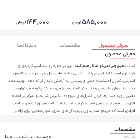
144,000
585,000
تومان
تومان
معرفی محصول
مشخصات
دیدگاه ها
معرفی محصول
کتاب
«هیچ‌ چیز نمی‌تواند ناراحتم کند»
اثری در حوزه روانشناسی کاربردی و
خودیاری است که تلاش می‌کند راه‌هایی ساده، قابل‌عمل و روزمره برای کاهش
استرس، کنترل احساسات منفی و رسیدن به آرامش پایدار ارائه دهد. نویسنده با
بیان مثال‌های ملموس و نکات کوتاه، توضیح می‌دهد که چگونه می‌توان با
تغییر زاویه دید، رها کردن کنترل‌های بیهوده، پذیرش شرایط و تمرکز بر لحظه
اکنون، از فشارهای ذهنی فاصله گرفت. لحن کتاب آرام، تشویق‌کننده و مناسب
افرادی است که می‌خواهند بدون پیچیدگی‌های نظری، مهارت‌هایی برای آرام‌تر
زیستن یاد بگیرند.
مشخصات
انتشارات آد
با تکیه بر تیمی جوان، پویا و پرتلاش، در عرصه نشر فعالیت می‌کند و
مترجم
موسسه اندیشه ناب فردا
با هدف ترویج دانش و فرهنگ، به تالیف و انتشار کتاب‌های ارزشمند و تأثیرگذار