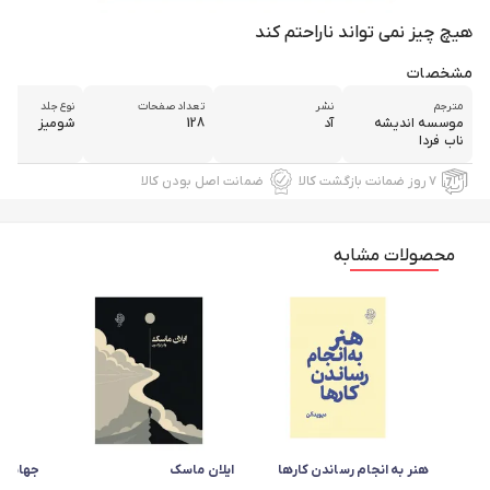
هیچ چیز نمی تواند ناراحتم کند
مشخصات
مترجم
نشر
تعداد صفحات
نوع جلد
موسسه اندیشه
آد
128
شومیز
ناب فردا
۷ روز ضمانت بازگشت کالا
ضمانت اصل بودن کالا
محصولات مشابه
هنر به انجام رساندن کارها
ایلان ماسک
جهانی 